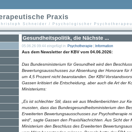
erapeutische Praxis
Christoph Schneider / Psychologischer Psychotherapeu
Gesundheitspolitik, die Nächste ...
05.06.26 09:44 eingefügt in:
Psychotherapie
|
Information
Aus dem Newsletter der KBV vom 04.06.2026:
Das Bundesministerium für Gesundheit wird den Beschluss
Bewertungsausschusses zur Absenkung der Honorare für 
um 4,5 Prozent nicht beanstanden. Der KBV-Vorstandsvors
Gassen kritisiert die Entscheidung, aber auch die Art der
Ministeriums:
„Es ist schlechter Stil, dass wir aus Medienberichten zur 
mussten, dass das Bundesgesundheitsministerium den Be
Erweiterten Bewertungsausschusses zur Psychotherapie n
s
wird“, sagte Gassen den PraxisNachrichten. Aus Sicht der 
Ministerium den Beschluss des Erweiterten Bewertungsau