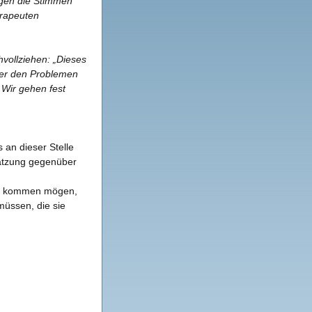
gen die Stimmen
erapeuten
vollziehen: „Dieses
über den Problemen
 Wir gehen fest
 an dieser Stelle
hätzung gegenüber
heit kommen mögen,
müssen, die sie