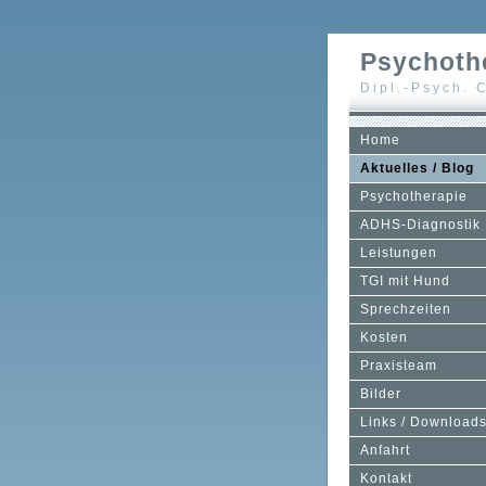
Psychoth
Dipl.-Psych. 
Home
Aktuelles / Blog
Psychotherapie
ADHS-Diagnostik
Leistungen
TGI mit Hund
Sprechzeiten
Kosten
Praxisteam
Bilder
Links / Download
Anfahrt
Kontakt