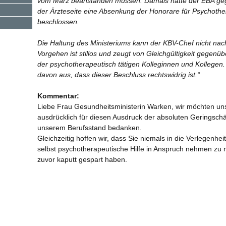
vom März beanstanden müssen. Damals hatte der EBA ge
der Ärzteseite eine Absenkung der Honorare für Psychoth
beschlossen.
Die Haltung des Ministeriums kann der KBV-Chef nicht nach
Vorgehen ist stillos und zeugt von Gleichgültigkeit gegen
der psychotherapeutisch tätigen Kolleginnen und Kollegen.
davon aus, dass dieser Beschluss rechtswidrig ist.“
Kommentar:
Liebe Frau Gesundheitsministerin Warken, wir möchten uns
ausdrücklich für diesen Ausdruck der absoluten Geringsc
unserem Berufsstand bedanken.
Gleichzeitig hoffen wir, dass Sie niemals in die Verlegen
selbst psychotherapeutische Hilfe in Anspruch nehmen zu 
zuvor kaputt gespart haben.