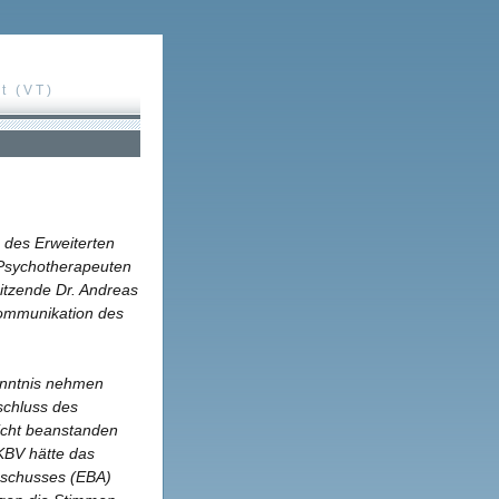
t (VT)
 des Erweiterten
Psychotherapeuten
itzende Dr. Andreas
 Kommunikation des
Kenntnis nehmen
schluss des
icht beanstanden
KBV hätte das
sschusses (EBA)