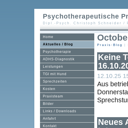
Psychotherapeutische Pr
Dipl.-Psych. Christoph Schneider /
Octobe
Home
Aktuelles / Blog
Praxis-Blog
|
Psychotherapie
Keine 
ADHS-Diagnostik
16.10.2
Leistungen
TGI mit Hund
12.10.25 15
Sprechzeiten
Aus betrie
Kosten
Donnersta
Praxisteam
Sprechstun
Bilder
Links / Downloads
Anfahrt
Neues A
Kontakt