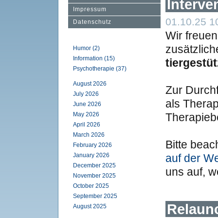
Interve
Impressum
01.10.25 10
Datenschutz
Wir freuen
zusätzlich
Humor (2)
Information (15)
tiergestü
Psychotherapie (37)
August 2026
Zur Durch
July 2026
als Thera
June 2026
May 2026
Therapieb
April 2026
March 2026
Bitte bea
February 2026
January 2026
auf der W
December 2025
uns auf, w
November 2025
October 2025
September 2025
Relaun
August 2025