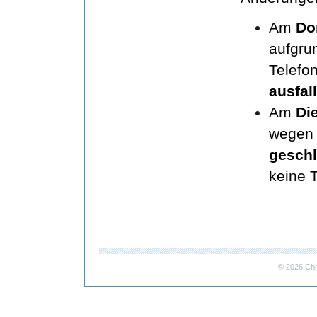
Am
Do
aufgru
Telefo
ausfal
Am
Di
wegen 
gesch
keine 
© 2026 Chr