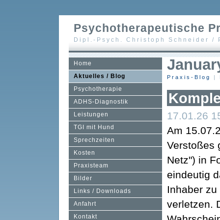
Psychotherapeutische Pr
Dipl.-Psych. Christoph Schneider /
Januar
Home
Aktuelles / Blog
Praxis-Blog
|
Psychotherapie
Komple
ADHS-Diagnostik
17.01.26 15
Leistungen
TGI mit Hund
Am 15.07.2
Sprechzeiten
Verstoßes 
Kosten
Netz") in 
Praxisteam
eindeutig d
Bilder
Inhaber zu 
Links / Downloads
verletzen. 
Anfahrt
Kontakt
Wahrschein