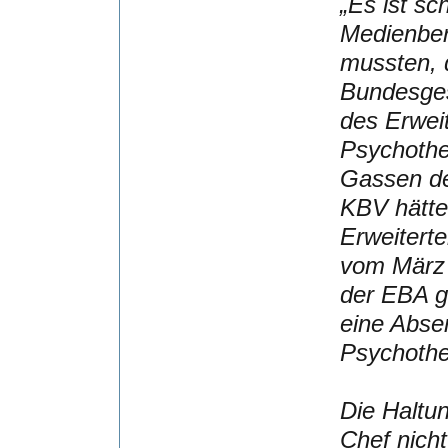
„Es ist sc
Medienber
mussten, 
Bundesges
des Erwei
Psychothe
Gassen de
KBV hätte
Erweitert
vom März 
der EBA g
eine Abse
Psychothe
Die Haltu
Chef nich