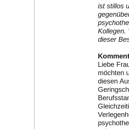
ist stillo
gegenüber
psychothe
Kollegen.
dieser Bes
Komment
Liebe Fra
möchten un
diesen Au
Geringsc
Berufssta
Gleichzeit
Verlegenh
psychothe