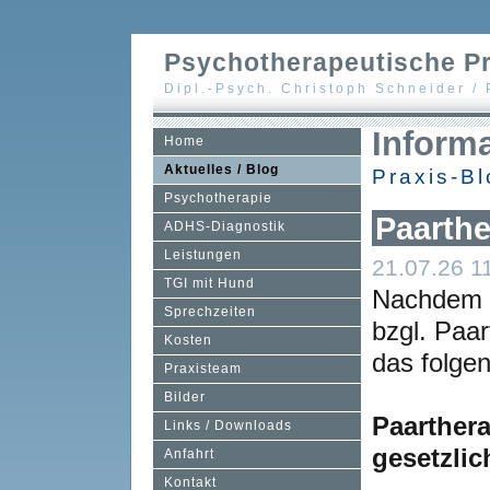
Psychotherapeutische Pr
Dipl.-Psych. Christoph Schneider /
Inform
Home
Aktuelles / Blog
Praxis-Bl
Psychotherapie
Paarthe
ADHS-Diagnostik
Leistungen
21.07.26 1
TGI mit Hund
Nachdem i
Sprechzeiten
bzgl. Paar
Kosten
das folge
Praxisteam
Bilder
Paarthera
Links / Downloads
gesetzli
Anfahrt
Kontakt