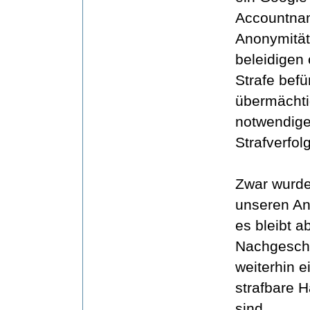
Accountnam
Anonymität
beleidigen 
Strafe bef
übermächtig
notwendige
Strafverfo
Zwar wurde
unseren Ant
es bleibt 
Nachgeschm
weiterhin e
strafbare 
sind.