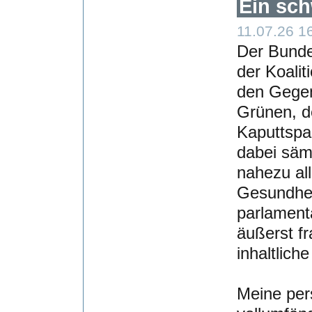
Ein sch
11.07.26 1
Der Bunde
der Koalit
den Gegen
Grünen, d
Kaputtspa
dabei säm
nahezu al
Gesundhei
parlament
äußerst f
inhaltlich
Meine per