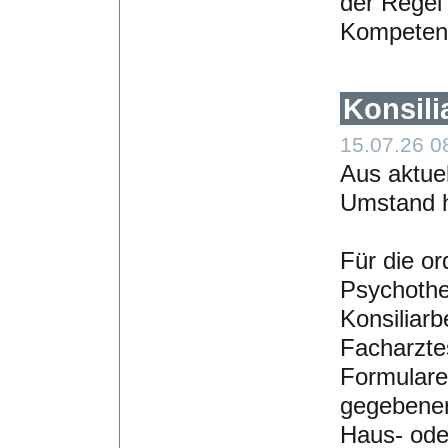
der Regel
Kompetenz
Konsili
15.07.26 0
Aus aktue
Umstand h
Für die o
Psychothe
Konsiliar
Facharzte
Formulare
gegebener
Haus- ode