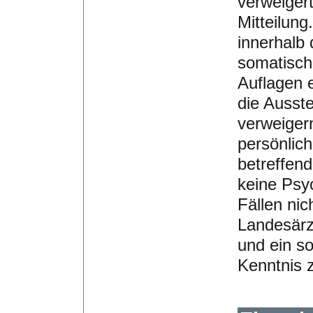
verweiger
Mitteilun
innerhalb
somatisch
Auflagen e
die Ausste
verweigern
persönlic
betreffend
keine Psyc
Fällen nic
Landesärz
und ein so
Kenntnis z