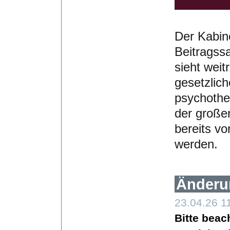
Der Kabin
Beitragss
sieht wei
gesetzlic
psychothe
der große
bereits v
werden.
Änderu
23.04.26 1
Bitte beac