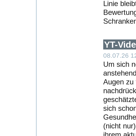
Linie blei
Bewertung
Schranken
YT-Vide
08.07.26 1
Um sich no
anstehend
Augen zu f
nachdrück
geschätzte
sich schon
Gesundheit
(nicht nur
ihrem akt