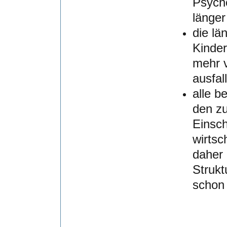
Psycho
länger
die lä
Kinder
mehr 
ausfal
alle b
den zu
Einsch
wirtsc
daher 
Strukt
schon